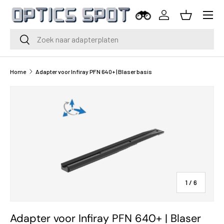
Menu
Ga naar inhoud
Inloggen
Mand
Zoeken
Zoeken
Home
Adapter voor Infiray PFN 640+ | Blaser basis
van
1
/
6
Adapter voor Infiray PFN 640+ | Blaser