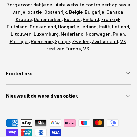
Zorg ervoor dat je de juiste website controleert op basis
van je locatie:
Oostenrijk
,
België
,
Bulgarije
,
Canada
,
Kroatië
,
Denemarken
,
Estland
,
Finland
,
Frankrijk
,
Duitsland
,
Griekenland
,
Hongarije
,
Ierland
,
Italië
,
Letland
,
Litouwen
,
Luxemburg
,
Nederland
,
Noorwegen
,
Polen
,
Portugal
,
Roemenië
,
Spanje
,
Zweden
,
Zwitserland
,
VK
,
rest van Europa
,
VS
.
Footerlinks
Nieuws uit de wereld van optiek
Geaccepteerde betaalmethoden